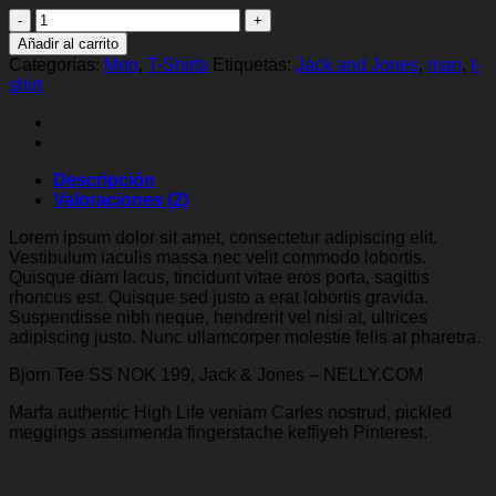
Bjorn
Tee
Añadir al carrito
SS
Categorías:
Men
,
T-Shirts
Etiquetas:
Jack and Jones
,
man
,
t-
Jack
shirt
&
Jones
cantidad
Descripción
Valoraciones (2)
Lorem ipsum dolor sit amet, consectetur adipiscing elit.
Vestibulum iaculis massa nec velit commodo lobortis.
Quisque diam lacus, tincidunt vitae eros porta, sagittis
rhoncus est. Quisque sed justo a erat lobortis gravida.
Suspendisse nibh neque, hendrerit vel nisi at, ultrices
adipiscing justo. Nunc ullamcorper molestie felis at pharetra.
Bjorn Tee SS NOK 199, Jack & Jones – NELLY.COM
Marfa authentic High Life veniam Carles nostrud, pickled
meggings assumenda fingerstache keffiyeh Pinterest.