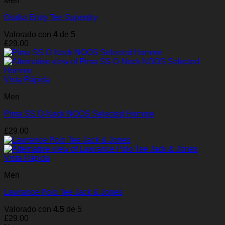
Men
Osaka Entry Tee Superdry
Valorado con
4
de 5
£
29.00
Vista Rápida
Men
Pima SS O-Neck NOOS Selected Homme
£
29.00
Vista Rápida
Men
Lawrance Polo Tee Jack & Jones
Valorado con
4.5
de 5
£
29.00