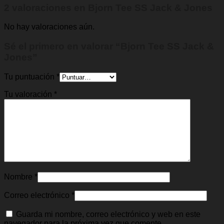
2 valoraciones en
Bjorn Tee SS Jack & Jones
No hay valoraciones aún.
Sé el primero en valorar “Bjorn Tee SS Jack &
Jones”
Tu puntuación
*
Tu valoración
*
Nombre
*
Correo electrónico
*
Guarda mi nombre, correo electrónico y web en este
navegador para la próxima vez que comente.