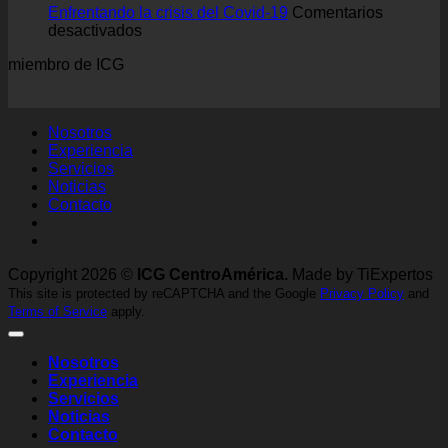
en
Enfrentando la crisis del Covid-19
Comentarios
en
casa
desactivados
Enfrentando
miembro de ICG
la
crisis
del
Covid-
Nosotros
19
Experiencia
Servicios
Noticias
Contacto
Copyright 2026 ©
ICG CentroAmérica.
Made by TiExpertos
This site is protected by reCAPTCHA and the Google
Privacy Policy
and
Terms of Service
apply.
Nosotros
Experiencia
Servicios
Noticias
Contacto