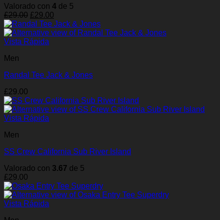
Valorado con
4
de 5
El
El
£
29.00
£
29.00
precio
precio
original
actual
era:
es:
Vista Rápida
£29.00.
£29.00.
Men
Randal Tee Jack & Jones
£
29.00
Vista Rápida
Men
SS Crew California Sub River Island
Valorado con
3.67
de 5
£
29.00
Vista Rápida