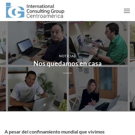
Saltar
al
contenido
NOTICIAS
Nos quedamos en casa
A pesar del confinamiento mundial que vivimos