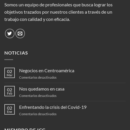
Somos un equipo de profesionales que busca lograr los
objetivos trazados por nuestros clientes a través de un
trabajo con calidad y con eficacia.
NOTICIAS
Negocios en Centroamérica
02
Mar
en
Comentarios desactivados
Negocios
en
Nos quedamos en casa
02
Centroamérica
Feb
en
Comentarios desactivados
Nos
quedamos
Enfrentando la crisis del Covid-19
02
en
Ene
en
Comentarios desactivados
casa
Enfrentando
la
crisis
MIEMBRO DE ICG