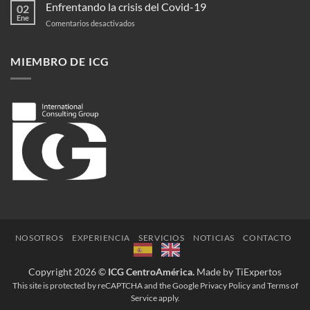
quedamos
Enfrentando la crisis del Covid-19
02
en
Ene
en
Comentarios desactivados
casa
Enfrentando
la
crisis
MIEMBRO DE ICG
del
Covid-
19
NOSOTROS
EXPERIENCIA
SERVICIOS
NOTICIAS
CONTACTO
Copyright 2026 ©
ICG CentroAmérica.
Made by TiExpertos
This site is protected by reCAPTCHA and the Google
Privacy Policy
and
Terms of
Service
apply.