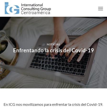
Saltar
al
contenido
NOTICIAS
Enfrentando la crisis del Covid-19
En ICG nos movilizamos para enfrentar la crisis del Covid-19.