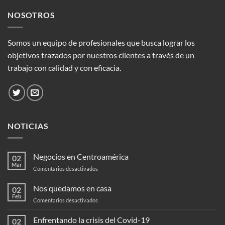
NOSOTROS
Somos un equipo de profesionales que busca lograr los
objetivos trazados por nuestros clientes a través de un
trabajo con calidad y con eficacia.
NOTICIAS
Negocios en Centroamérica
02
Mar
en
Comentarios desactivados
Negocios
en
Nos quedamos en casa
02
Centroamérica
Feb
en
Comentarios desactivados
Nos
quedamos
Enfrentando la crisis del Covid-19
02